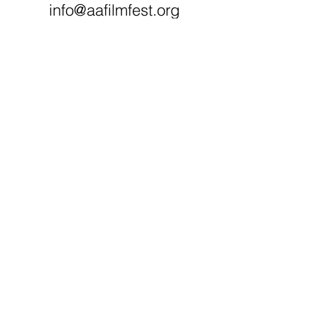
info@aafilmfest.org
(734) 995-5356
WEGE ZUR
UNTERSTÜTZUNG​
Spenden
Mitglied werden
Besuchen Sie unseren Shop
Machen Sie mit