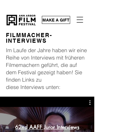
MAKE A GIFT
FILMMACHER-
INTERVIEWS
Im Laufe der Jahre haben wir eine
Reihe von Interviews mit früheren
Filmemachern geführt, die auf
dem Festival gezeigt haben! Sie
finden Links zu
diese Interviews unten:
62nd AAFF Juror Interviews