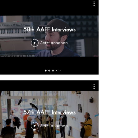
58th AAFF Interviews
Jetzt ansehen
57th AAFF Interviews
Jetzt ansehen