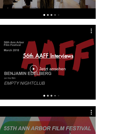
56th AAFF Interviews
Jetzt ansehen