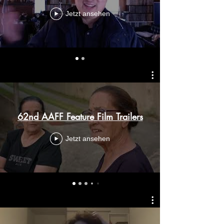
Jetzt ansehen
62nd AAFF Feature Film Trailers
Jetzt ansehen