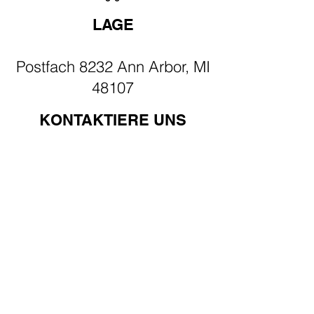
LAGE
Postfach 8232 Ann Arbor, MI
48107
KONTAKTIERE UNS
info@aafilmfest.org
(734) 995-5356
WEGE ZUR
UNTERSTÜTZUNG​
Spenden
Mitglied werden