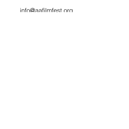
info@aafilmfest.org
(734) 995-5356
WEGE ZUR
UNTERSTÜTZUNG​
Spenden
Mitglied werden
Besuchen Sie unseren Shop
Machen Sie mit