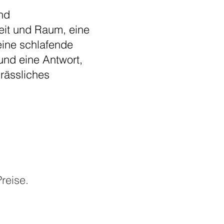
und
Zeit und Raum, eine
eine schlafende
und eine Antwort,
grässliches
reise.