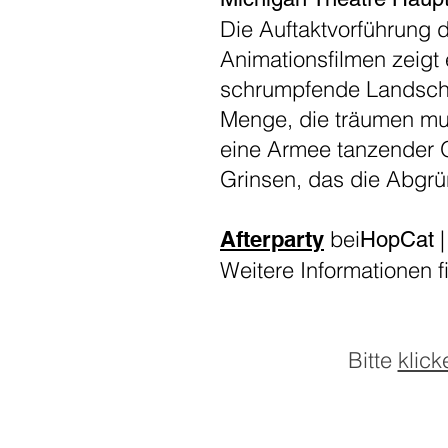
Die Auftaktvorführung 
Animationsfilmen zeigt 
schrumpfende Landscha
Menge, die träumen muss
eine Armee tanzender Ob
Grinsen, das die Abgrü
bei
|
Afterparty
HopCat
Weitere Informationen 
Bitte
klick