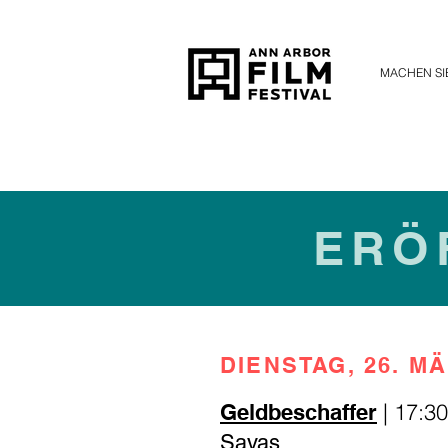
MACHEN SIE
ERÖ
DIENSTAG, 26. M
| 17:3
Geldbeschaffer
Savas