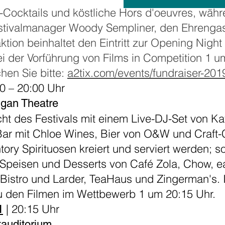
-Cocktails und köstliche Hors d'oeuvres, währ
estivalmanager Woody Sempliner, den Ehrengast
ktion beinhaltet den Eintritt zur Opening Night
bei der Vorführung von Films in Competition 1 
hen Sie bitte:
a2tix.com/events/fundraiser-201
0 – 20:00 Uhr
igan Theatre
cht des Festivals mit einem Live-DJ-Set von K
Bar mit Chloe Wines, Bier von O&W und Craft-C
ry Spirituosen kreiert und serviert werden; so
Speisen und Desserts von Café Zola, Chow, eat
istro und Larder, TeaHaus und Zingerman's. Ih
 zu den Filmen im Wettbewerb 1 um 20:15 Uhr.
| 20:15 Uhr
1
auditorium