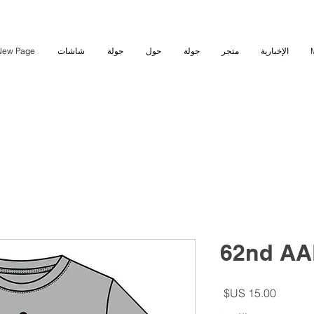
الإخبارية
متجر
جولة
حول
جولة
شاشات
New Page
62nd AAF
السعر