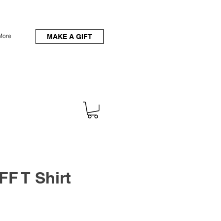
More
MAKE A GIFT
F T Shirt