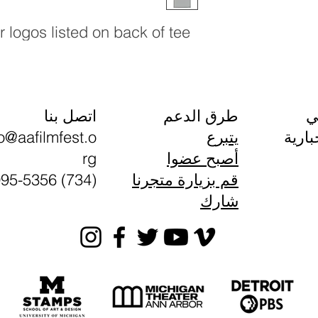
logos listed on back of tee.
ي
طرق الدعم
اتصل بنا
يتبرع
fo@aafilmfest.o
بارية
أصبح عضوا
rg
قم بزيارة متجرنا
(734) 995-5356
شارك