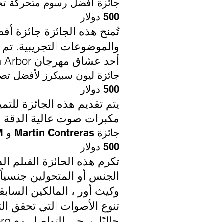
جائزة أفضل رسوم متحركة تجر
500 دولار
تُمنح هذه الجائزة جائزة أ
أحد عشاق مهرجان Ann Arbor السينمائي.
جائزة ليون سبيكرز لأفضل ت
500 دولار
مكبرات صوت عالية الدقة مصم
جائزة Martin Contreras و Keith Orr \ aut \ FILM لأفضل فيلم LGBTQ
500 دولار
تكرم هذه الجائزة الفيلم الذ
الجنس أو المتحولين جنسياً
وكيث أور ، المالكين السابق
حاليًا. يرجى التواصل مع
org