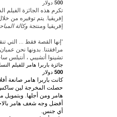
500 دولار
تكرم هذه الجائزة الفيلم ا
إفريقيا. يتم توفيره من خل
إفريقيا ومنتجة
وكالة المباحث رقم
"إنها القصة فقط ... التي ت
مرافقتنا. بدونها نحن عميان.
تشينوا أتشيبي ، أنتيلس سافا
جائزة باربرا هامر للفيلم النس
500 دولار
حصلت المخرجة لين ساكس عل
هامر ومن أجلها. وبتمويل م
أفضل وجه شغف هامر بالاحتف
أي جنس.