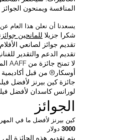
المنافسة ويمنحون الجوائز ال
يسعدنا أن نعلن هذا العام عن
شكرا جزيلا
للمانحين جوائزن
تقديم جوائز لصانعي الأفلام 
تقديم الدعم والتقدير للفنان
لا تم
أوسكار® من قبل أكاديمية ف
جائزة كين بيرنز لأفضل في
لورانس كاسدان لأفضل فيلم 
الجوائز
كين بيرنز لأفضل ما في المهر
3000 دولار
يتم تقديم هذه الجائزة إلى 