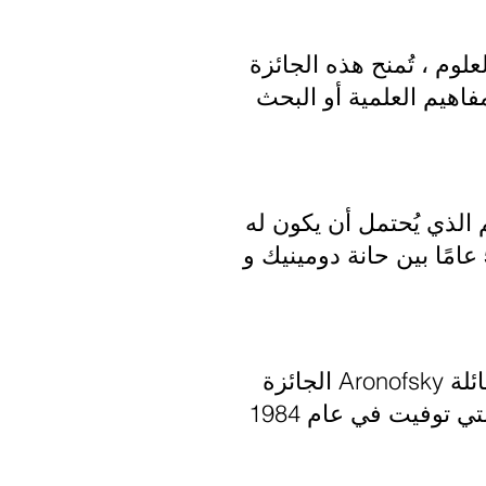
لوم ، تُمنح هذه الجائزة
اهيم العلمية أو البحث
 الذي يُحتمل أن يكون له
أكبر قدر من الضحك في المهرجان. الجائزة تعترف بالصداقة التي استمرت 57 عامًا بين حانة دومينيك و
توفر هذه الجائزة الدعم لفنان الفيديو الواعد في بداية حياته المهنية. ابتكرت عائلة Aronofsky الجائزة
لتكريم الراحلة باربرا أرونوفسكي لاثام ، فنانة الفيديو التجريبية في شيكاغو والتي توفيت في عام 1984