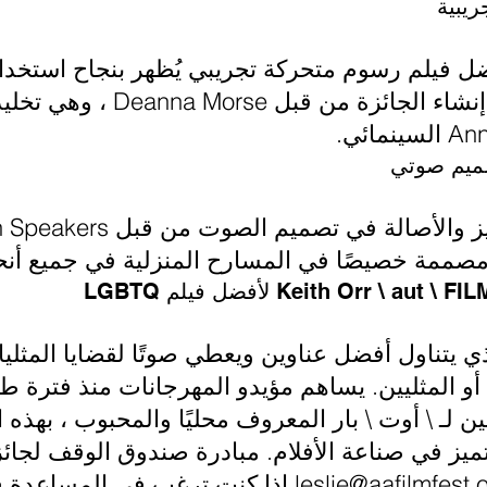
يبية
فضل فيلم رسوم متحركة تجريبي يُظهر بنجاح استخدا
صميم صوتي
مة خصيصًا في المسارح المنزلية في جميع أنحاء آن 
ي يتناول أفضل عناوين ويعطي صوتًا لقضايا المثليات
 أو المثليين. يساهم مؤيدو المهرجانات منذ فترة ط
ين لـ \ أوت \ بار المعروف محليًا والمحبوب ، بهذه
leslie@aafilmfest.
إذا كنت ترغب في المساعدة ف