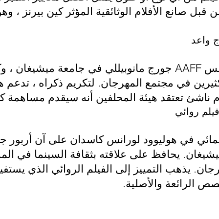
 قبل صانع الأفلام الوثائقية المؤثر كين بيرنز ، و
ج واعد
كان توم بيرمان طالبًا لمؤسس AAFF جورج مانوبيللي في جامعة ميش
كثيرين في مجتمع المهرجان. لتكريم ذكراه ، تدعم 
لام ناشئ تعتقد هيئة المحلفين أنه سيقدم مساهمة ك
يلم روائي
نمائي في هوليوود لورانس كاسدان على آن أربور جيد
غان. يحافظ على علاقته بثقافة السينما في المدين
جان. يذهب التمييز إلى الفيلم الروائي الذي يست
صص الرائعة والأصلية.