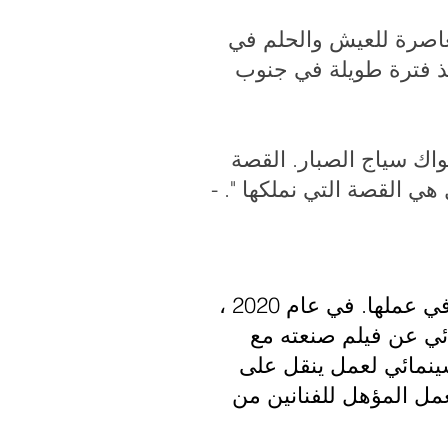
معاصرة للعيش والحلم في
نذ فترة طويلة في جنوب
واك سياج الصبار. القصة
هي القصة التي نملكها ". -
كانت باربرا هامر صانعة أفلام ذات التزام عميق بالتعبير عن وجهة نظر نسوية في عملها. في عام 2020 ،
ي عن فيلم صنعته مع
سينمائي لعمل ينقل على
مل المؤهل للفنانين من