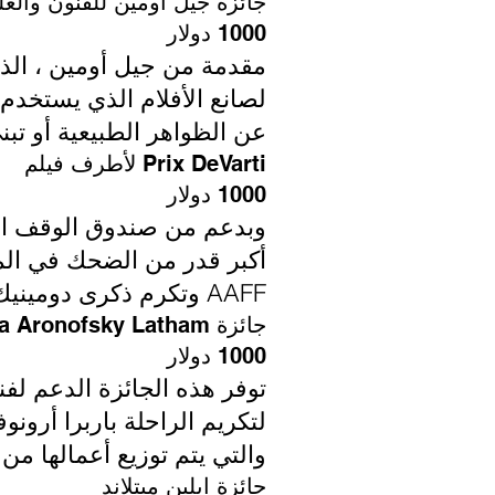
جائزة جيل أومين للفنون والعل
1000 دولار
مقدمة من جيل أومين ، الذي 
لصانع الأفلام الذي يستخدم
عن الظواهر الطبيعية أو تبن
Prix ​​DeVarti لأطرف فيلم
1000 دولار
وبدعم من صندوق الوقف الذي 
AAFF وتكرم ذكرى دومينيك وأليس ديفارتي.
جائزة Barbara Aronofsky Latham لفنان فيديو تجريبي ناشئ
1000 دولار
والتي يتم توزيع أعمالها من 
جائزة ايلين ميتلاند