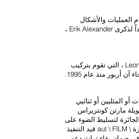
م العمليات والأشكال
والموضوعات التجريبية. تم إنشاء الجائزة من قبل Deanna Morse ، وهي تخليداً لذكرى Erik Alexander ،
يتم تقديم هذه الجائزة للتميز والأصالة في تصميم الصوت من قبل Leon Speakers ، التي تقوم بتركيب
أربور منذ عام 1995.
 أو المثليين أو ثنائيي
ويلة مارتن كونتريراس
 الجائزة لتسليط الضوء على
تنوع الأصوات التي تحقق التميز في صناعة الأفلام. مبادرة صندوق الوقف لجائزة \ aut \ FILM قيد التنفيذ
ي ضمان بقاء تراث دعم