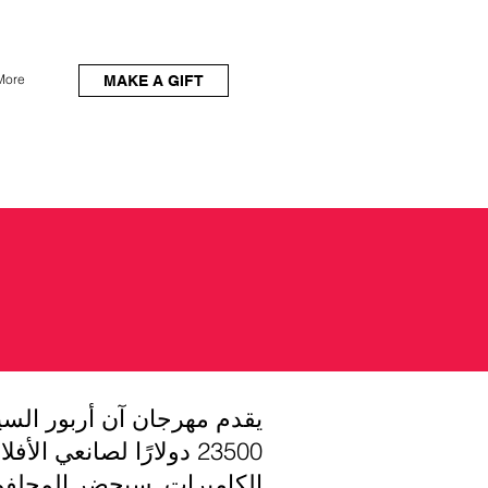
More
MAKE A GIFT
23500 دولارًا لصانعي 
الكاميرات. سيحضر المحلفون 