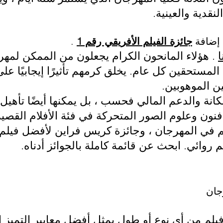
نقدية والعينية.
 إضافة
جائزة الفيلم الأفريقي رقم 1
.
. هؤلاء المانحون الكرام يجعلون من الممكن لمهر
ا
المستحقين كل عام. يخلق كرمهم تأثيرًا إيجابيًا على
ين الموهوبين.
نح جائزة من AAFF المكانة والدعم المالي فحسب ، بل يمكنها أيضًا
نون وعلوم الصور المتحركة في فئة الأفلام القصير
لم في المهرجان ، وجائزة كريس فراين لأفضل فيلم
روائي. ابحث عن قائمة كاملة بالجوائز أدناه.
جان
فيلم من أي نوع أو طول يمثل أفضل معايير التميز ا