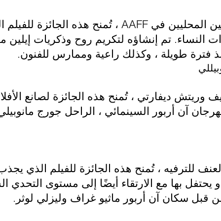
بدعم من العديد من المعجبين المحليين في AAFF ، تُمنح 
النساء. تم إنشاؤه لتكريم روح وذكريات إيلين ميت
ذ فترة طويلة ، وكذلك راعية وممارس للفنون.
يللي
 وريتش ديفارتي ، تُمنح هذه الجائزة لصانع الأفل
رجان آن أربور السينمائي ، الراحل جورج مانوبيلي 
عنف للترفيه ، تُمنح هذه الجائزة للفيلم الذي يج
يحتفل بها مع الارتقاء أيضًا إلى مستوى التحدي ا
ن قبل سكان آن أربور ماثيو غراف وليزلي لوثر.