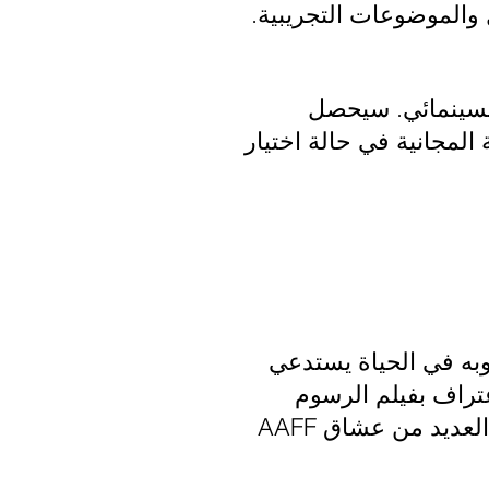
 والموضوعات التجريبية.
 السينمائي. سيحصل
Kodak (وهذا يشمل المعالجة المجانية في حالة اختيار
وبه في الحياة يستدعي
عتراف بفيلم الرسوم
المتحركة الذي يقدم أفضل أسلوب وإبداع ومحتوى. يأتي دعم الجائزة من قبل العديد من عشاق AAFF