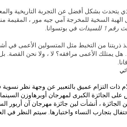
لذي يتحدث بشكل أفضل عن التجربة التاريخية وال
ال الهبة السخية للمخرجة آمي جيه مور ، المقيمة م
 1 للسيدات
في بوتسوانا.
نقذ ذريتنا من التخبط مثل المتسولين الأعمى في أش
 هل يمتلك الأعمى مرافقه؟ لا ، ولا نحن القصة. بل 
نا.
ائي
ى الجائزة الكبرى لمهرجان أوبرهاوزن السينمائ
ن الجائزة ، أنشأت لين جائزة مهرجان آن أربور ال
ال بتجارب النساء واختبارها. سيتم النظر في الع