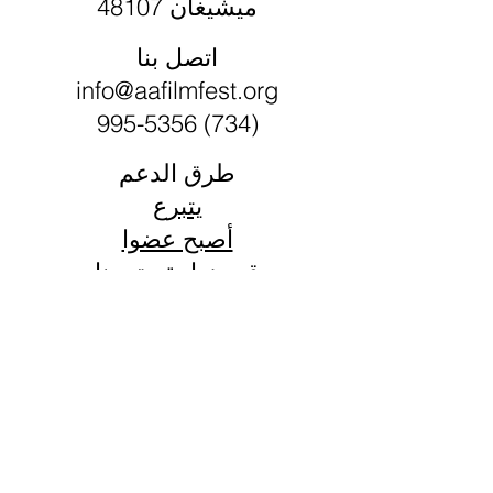
ميشيغان 48107
اتصل بنا
info@aafilmfest.org
(734) 995-5356
طرق الدعم
يتبرع
أصبح عضوا
قم بزيارة متجرنا
شارك