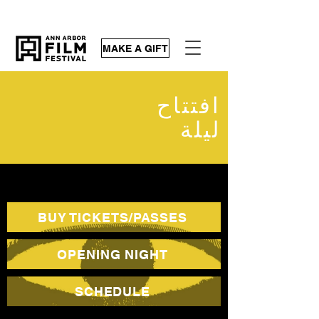
MAKE A GIFT
افتتاح
ليلة
BUY TICKETS/PASSES
OPENING NIGHT
SCHEDULE