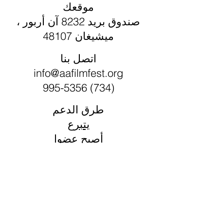
موقعك
صندوق بريد 8232 آن أربور ،
ميشيغان 48107
اتصل بنا
info@aafilmfest.org
(734) 995-5356
طرق الدعم
يتبرع
أصبح عضوا
قم بزيارة متجرنا
شارك